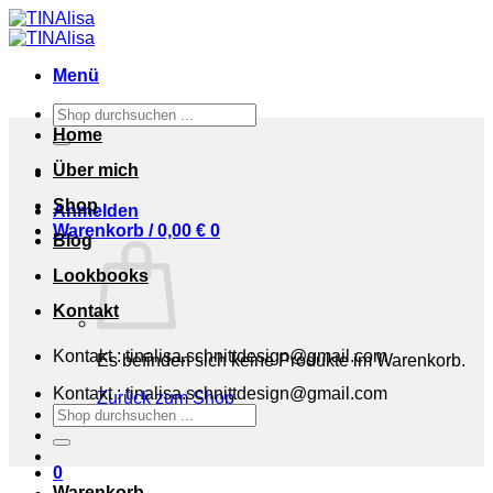
Zum
Inhalt
springen
Menü
Suchen
nach:
Home
Über mich
Shop
Anmelden
Warenkorb /
0,00
€
0
Blog
Lookbooks
Kontakt
Kontakt : tinalisa.schnittdesign@gmail.com
Es befinden sich keine Produkte im Warenkorb.
Kontakt : tinalisa.schnittdesign@gmail.com
Zurück zum Shop
Suchen
nach:
0
Warenkorb