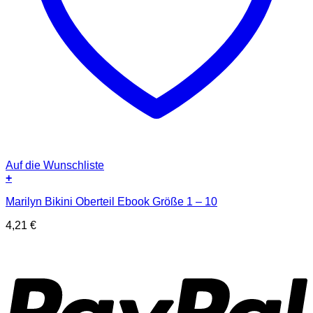
Auf die Wunschliste
+
Marilyn Bikini Oberteil Ebook Größe 1 – 10
4,21
€
P