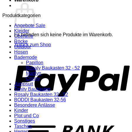
Produktkategorien
Angebote Sale
Kleider
Es befinden sich keine Produkte im Warenkorb.
Oberteile
Röcke
Zurück zum Shop
Outdoor
Hosen
P
Bademode
Papillon
Rosaly Baukasten 32 - 52
Marilyn
Conny
Jumpsuit
Trinity Baukasten
Rosaly Baukasten 32 - 52
BODDI Baukasten 32-56
Besondere Anlässe
Kinder
Plot und Co
T
Sonstiges
Taschen
Herren