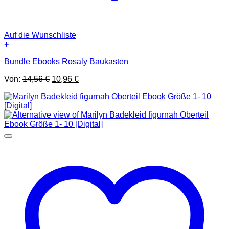
Auf die Wunschliste
+
Bundle Ebooks Rosaly Baukasten
Ursprünglicher
Aktueller
Von:
14,56
€
10,96
€
Preis
Preis
war:
ist:
14,56 €
10,96 €.