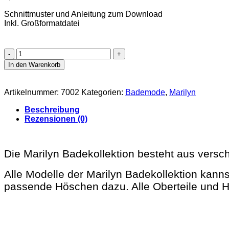
Schnittmuster und Anleitung zum Download
Inkl. Großformatdatei
Marilyn
Badeanzug
In den Warenkorb
Oberteil
Ebook
Größe
Artikelnummer:
7002
Kategorien:
Bademode
,
Marilyn
1
-
Beschreibung
10
Rezensionen (0)
[Digital]
Menge
Die Marilyn Badekollektion besteht aus vers
Alle Modelle der Marilyn Badekollektion kan
passende Höschen dazu. Alle Oberteile und 