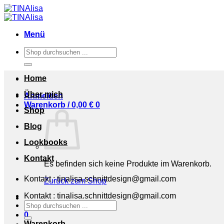
Zum
Inhalt
springen
Menü
Suchen
nach:
Home
Über mich
Anmelden
Warenkorb /
0,00
€
0
Shop
Blog
Lookbooks
Kontakt
Es befinden sich keine Produkte im Warenkorb.
Kontakt : tinalisa.schnittdesign@gmail.com
Zurück zum Shop
Kontakt : tinalisa.schnittdesign@gmail.com
Suchen
nach:
0
Warenkorb