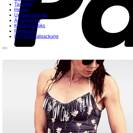
Taschen
Herren
Umstandsmode
Accessoires
Kombi Ebooks
Freebooks
DIY Materialpackung