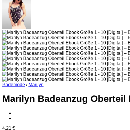
Bademode
/
Marilyn
Marilyn Badeanzug Oberteil
4,21
€