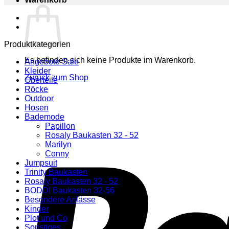
Produktkategorien
Es befinden sich keine Produkte im Warenkorb.
Angebote Sale
Kleider
Zurück zum Shop
Oberteile
Röcke
Outdoor
Hosen
Bademode
Papillon
Rosaly Baukasten 32 - 52
Marilyn
Conny
Jumpsuit
Trinity Baukasten
Rosaly Baukasten 32 - 52
BODDI Baukasten 32-56
Besondere Anlässe
Kinder
Plot und Co
Sonstiges