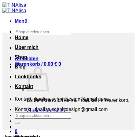
Zum
Inhalt
springen
Menü
Suchen
nach:
Home
Über mich
Shop
Anmelden
Warenkorb /
0,00
€
0
Blog
Lookbooks
Kontakt
Kontakt : tinalisa.schnittdesign@gmail.com
Es befinden sich keine Produkte im Warenkorb.
Kontakt : tinalisa.schnittdesign@gmail.com
Zurück zum Shop
Suchen
nach:
0
Warenkorb