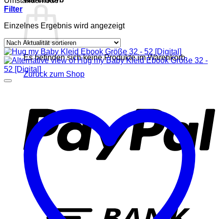
Umstandsmode
Filter
Einzelnes Ergebnis wird angezeigt
Es befinden sich keine Produkte im Warenkorb.
Zurück zum Shop
P
T