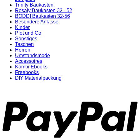
Trinity Baukasten
Rosaly Baukasten 32 - 52
BODDI Baukasten 32-56
Besondere Anlässe
Kinder
Plot und Co
Sonstiges
Taschen
Herren
Umstandsmode
Accessoires
Kombi Ebooks
Freebooks
DIY Materialpackung
P