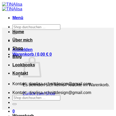
Zum
Inhalt
springen
Menü
Suchen
nach:
Home
Über mich
Shop
Anmelden
Warenkorb /
0,00
€
0
Blog
Lookbooks
Kontakt
Kontakt : tinalisa.schnittdesign@gmail.com
Es befinden sich keine Produkte im Warenkorb.
Kontakt : tinalisa.schnittdesign@gmail.com
Zurück zum Shop
Suchen
nach:
0
Warenkorb