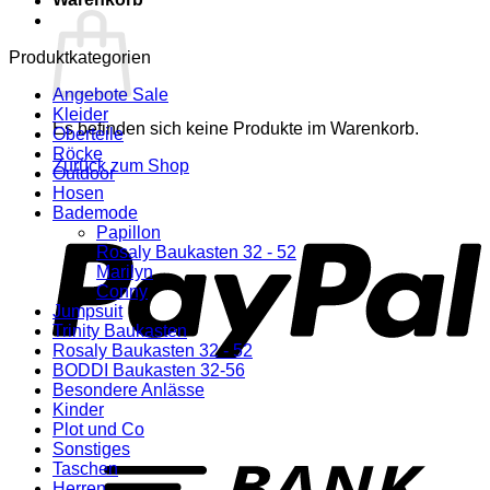
Produktkategorien
Angebote Sale
Kleider
Es befinden sich keine Produkte im Warenkorb.
Oberteile
Röcke
Zurück zum Shop
Outdoor
Hosen
P
Bademode
Papillon
Rosaly Baukasten 32 - 52
Marilyn
Conny
Jumpsuit
Trinity Baukasten
Rosaly Baukasten 32 - 52
BODDI Baukasten 32-56
Besondere Anlässe
Kinder
Plot und Co
T
Sonstiges
Taschen
Herren