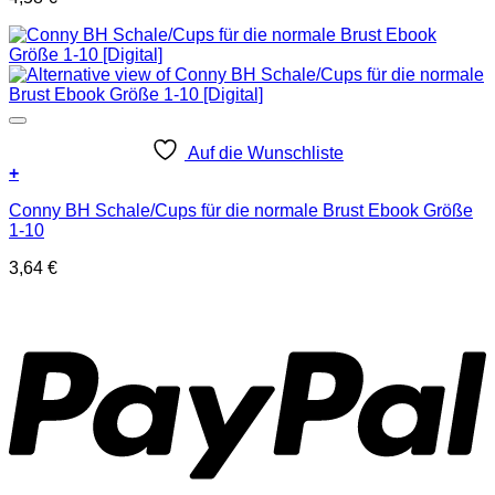
Auf die Wunschliste
+
Conny BH Schale/Cups für die normale Brust Ebook Größe
1-10
3,64
€
P