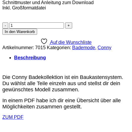
Schnittmuster und Anleitung zum Download
Inkl. Großformatdatei
Conny
Badeanzug
In den Warenkorb
Unterteil
Ebook
Auf die Wunschliste
Größe
Artikelnummer:
7015
Kategorien:
Bademode
,
Conny
1-
10
Beschreibung
[Digital]
Menge
Die Conny Badekollektion ist ein Baukastensystem.
Du wählst alle Teile einzeln aus und stellst dir dein
gewünschtes Modell zusammen.
In einem PDF habe ich dir eine Übersicht über alle
Möglichkeiten zusammen gestellt.
ZUM PDF