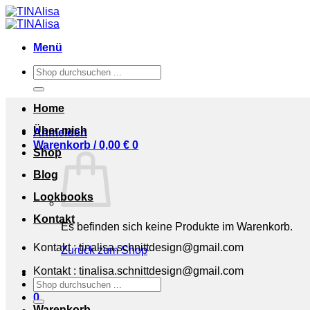
Zum
Inhalt
springen
Menü
Suchen
nach:
Home
Über mich
Anmelden
Warenkorb /
0,00
€
0
Shop
Blog
Lookbooks
Kontakt
Es befinden sich keine Produkte im Warenkorb.
Kontakt : tinalisa.schnittdesign@gmail.com
Zurück zum Shop
Kontakt : tinalisa.schnittdesign@gmail.com
Suchen
nach:
0
Warenkorb