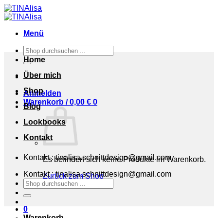
Zum
Inhalt
springen
Menü
Suchen
nach:
Home
Über mich
Shop
Anmelden
Warenkorb /
0,00
€
0
Blog
Lookbooks
Kontakt
Kontakt : tinalisa.schnittdesign@gmail.com
Es befinden sich keine Produkte im Warenkorb.
Kontakt : tinalisa.schnittdesign@gmail.com
Zurück zum Shop
Suchen
nach:
0
Warenkorb