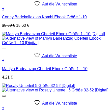
Auf die Wunschliste
+
Conny Badekollektion Kombi Ebook Größe 1-10
Ursprünglicher
Aktueller
38,69
€
18,60
€
Preis
Preis
war:
ist:
38,69 €
18,60 €.
Auf die Wunschliste
+
Marilyn Badeanzug Oberteil Ebook Größe 1 – 10
4,21
€
Auf die Wunschliste
+