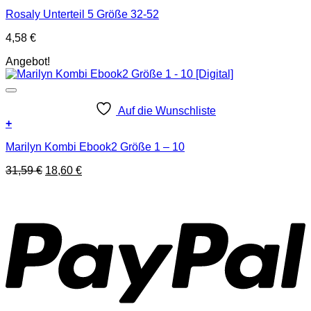
Rosaly Unterteil 5 Größe 32-52
4,58
€
Angebot!
Auf die Wunschliste
+
Marilyn Kombi Ebook2 Größe 1 – 10
Ursprünglicher
Aktueller
31,59
€
18,60
€
Preis
Preis
P
war:
ist:
31,59 €
18,60 €.