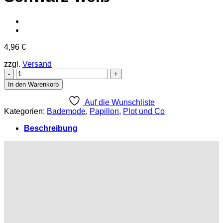
4,96
€
zzgl.
Versand
Papillon
Druckdesign
In den Warenkorb
Schwarz-
weiß
Auf die Wunschliste
[Digital]
Kategorien:
Bademode
,
Papillon
,
Plot und Co
Menge
Beschreibung