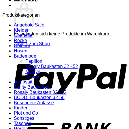
Produktkategorien
Angebote Sale
Kleider
Es befinden sich keine Produkte im Warenkorb.
Oberteile
Röcke
Zurück zum Shop
Outdoor
Hosen
P
Bademode
Papillon
Rosaly Baukasten 32 - 52
Marilyn
Conny
Jumpsuit
Trinity Baukasten
Rosaly Baukasten 32 - 52
BODDI Baukasten 32-56
Besondere Anlässe
Kinder
Plot und Co
T
Sonstiges
Taschen
Herren