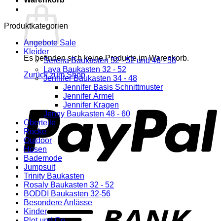
Produktkategorien
Angebote Sale
Kleider
Es befinden sich keine Produkte im Warenkorb.
Serena Baukasten 32 - 52 und 46 - 58
Laya Baukasten 32 - 52
Zurück zum Shop
Jennifer Baukasten 34 - 48
Jennifer Basis Schnittmuster
P
Jennifer Ärmel
Jennifer Kragen
Jenny Baukasten 48 - 60
Oberteile
Röcke
Outdoor
Hosen
Bademode
Jumpsuit
Trinity Baukasten
Rosaly Baukasten 32 - 52
BODDI Baukasten 32-56
T
Besondere Anlässe
Kinder
Plot und Co