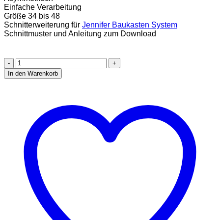
Einfache Verarbeitung
Größe 34 bis 48
Schnitterweiterung für
Jennifer Baukasten System
Schnittmuster und Anleitung zum Download
Jennifer
Jazz
In den Warenkorb
Salsa
Volant
Set
Erweiterung
Ebook
Größe
34-
48
[Digital]
Menge