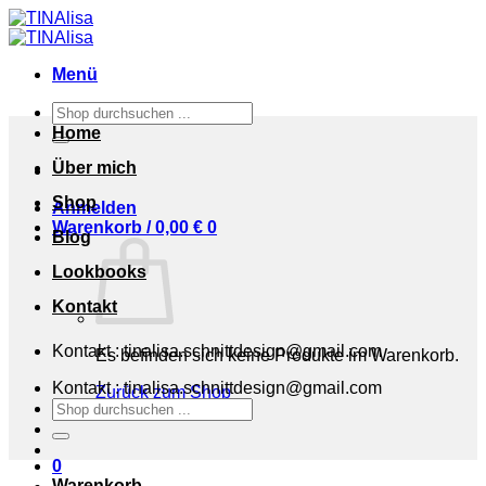
Zum
Inhalt
springen
Menü
Suchen
nach:
Home
Über mich
Shop
Anmelden
Warenkorb /
0,00
€
0
Blog
Lookbooks
Kontakt
Kontakt : tinalisa.schnittdesign@gmail.com
Es befinden sich keine Produkte im Warenkorb.
Kontakt : tinalisa.schnittdesign@gmail.com
Zurück zum Shop
Suchen
nach:
0
Warenkorb