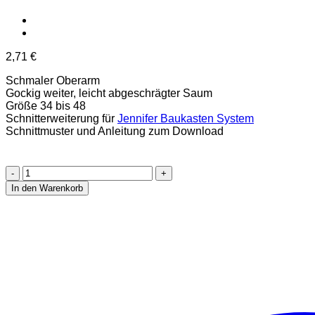
2,71
€
Schmaler Oberarm
Gockig weiter, leicht abgeschrägter Saum
Größe 34 bis 48
Schnitterweiterung für
Jennifer Baukasten System
Schnittmuster und Anleitung zum Download
Jennifer
Trompetenärmel
In den Warenkorb
Erweiterung
Ebook
Größe
34-
48
[Digital]
Menge