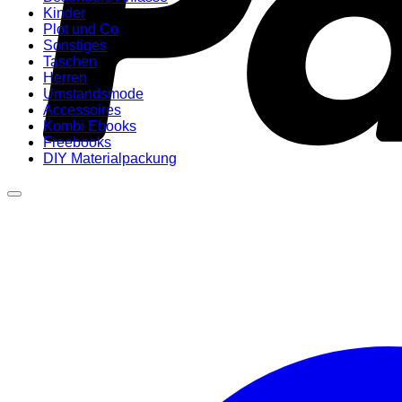
Kinder
Plot und Co
Sonstiges
Taschen
Herren
Umstandsmode
Accessoires
Kombi Ebooks
Freebooks
DIY Materialpackung