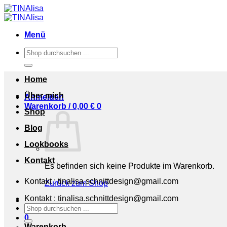
Zum
Inhalt
springen
Menü
Suchen
nach:
Home
Über mich
Anmelden
Warenkorb /
0,00
€
0
Shop
Blog
Lookbooks
Kontakt
Es befinden sich keine Produkte im Warenkorb.
Kontakt : tinalisa.schnittdesign@gmail.com
Zurück zum Shop
Kontakt : tinalisa.schnittdesign@gmail.com
Suchen
nach:
0
Warenkorb