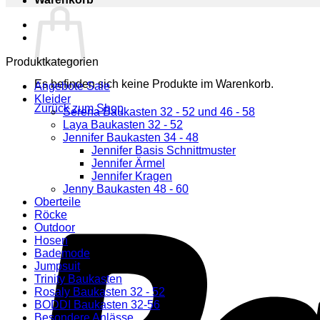
Produktkategorien
Es befinden sich keine Produkte im Warenkorb.
Angebote Sale
Kleider
Zurück zum Shop
Serena Baukasten 32 - 52 und 46 - 58
Laya Baukasten 32 - 52
Jennifer Baukasten 34 - 48
Jennifer Basis Schnittmuster
Jennifer Ärmel
Jennifer Kragen
Jenny Baukasten 48 - 60
Oberteile
Röcke
Outdoor
Hosen
Bademode
Jumpsuit
Trinity Baukasten
Rosaly Baukasten 32 - 52
BODDI Baukasten 32-56
Besondere Anlässe