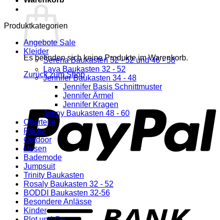
Produktkategorien
Angebote Sale
Kleider
Es befinden sich keine Produkte im Warenkorb.
Serena Baukasten 32 - 52 und 46 - 58
Laya Baukasten 32 - 52
Zurück zum Shop
Jennifer Baukasten 34 - 48
Jennifer Basis Schnittmuster
P
Jennifer Ärmel
Jennifer Kragen
Jenny Baukasten 48 - 60
Oberteile
Röcke
Outdoor
Hosen
Bademode
Jumpsuit
Trinity Baukasten
Rosaly Baukasten 32 - 52
BODDI Baukasten 32-56
T
Besondere Anlässe
Kinder
Plot und Co