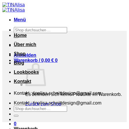
Zum
Inhalt
springen
Menü
Suchen
nach:
Home
Über mich
Shop
Anmelden
Warenkorb /
0,00
€
0
Blog
Lookbooks
Kontakt
Kontakt : tinalisa.schnittdesign@gmail.com
Es befinden sich keine Produkte im Warenkorb.
Kontakt : tinalisa.schnittdesign@gmail.com
Zurück zum Shop
Suchen
nach:
0
Warenkorb