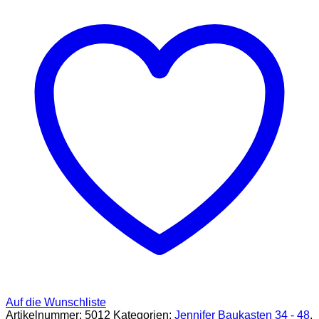
Ebook
Größe
34
-
48
[Digital]
Menge
Auf die Wunschliste
Artikelnummer:
5012
Kategorien:
Jennifer Baukasten 34 - 48
,