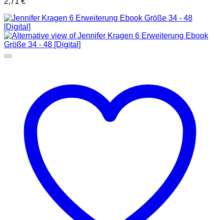
2,71
€