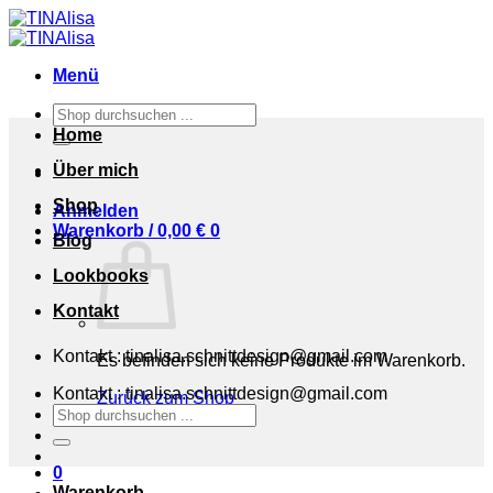
Zum
Inhalt
springen
Menü
Suchen
nach:
Home
Über mich
Shop
Anmelden
Warenkorb /
0,00
€
0
Blog
Lookbooks
Kontakt
Kontakt : tinalisa.schnittdesign@gmail.com
Es befinden sich keine Produkte im Warenkorb.
Kontakt : tinalisa.schnittdesign@gmail.com
Zurück zum Shop
Suchen
nach:
0
Warenkorb