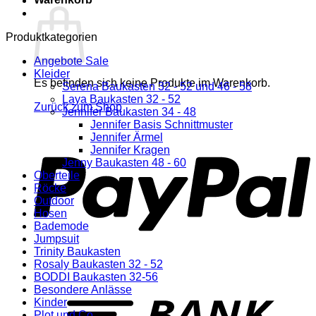
Produktkategorien
Angebote Sale
Kleider
Es befinden sich keine Produkte im Warenkorb.
Serena Baukasten 32 - 52 und 46 - 58
Laya Baukasten 32 - 52
Zurück zum Shop
Jennifer Baukasten 34 - 48
Jennifer Basis Schnittmuster
P
Jennifer Ärmel
Jennifer Kragen
Jenny Baukasten 48 - 60
Oberteile
Röcke
Outdoor
Hosen
Bademode
Jumpsuit
Trinity Baukasten
Rosaly Baukasten 32 - 52
BODDI Baukasten 32-56
T
Besondere Anlässe
Kinder
Plot und Co