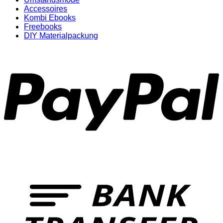
Accessoires
Kombi Ebooks
Freebooks
DIY Materialpackung
P
T