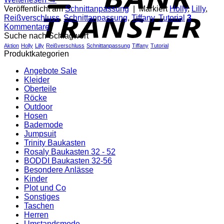
Veröffentlicht am
Schnittanpassung
|
Markiert
Holly
,
Lilly
,
Reißverschluss
,
Schnittanpassung
,
Tiffany
,
Tutorial
3
Kommentare
Suche nach Schlagwort
Aktion
Holly
Lilly
Reißverschluss
Schnittanpassung
Tiffany
Tutorial
Produktkategorien
Angebote Sale
Kleider
Oberteile
Röcke
Outdoor
Hosen
Bademode
Jumpsuit
Trinity Baukasten
Rosaly Baukasten 32 - 52
BODDI Baukasten 32-56
Besondere Anlässe
Kinder
Plot und Co
Sonstiges
Taschen
Herren
Umstandsmode