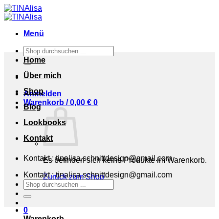
Zum
Inhalt
springen
Menü
Suchen
nach:
Home
Über mich
Shop
Anmelden
Warenkorb /
0,00
€
0
Blog
Lookbooks
Kontakt
Kontakt : tinalisa.schnittdesign@gmail.com
Es befinden sich keine Produkte im Warenkorb.
Kontakt : tinalisa.schnittdesign@gmail.com
Zurück zum Shop
Suchen
nach:
0
Warenkorb