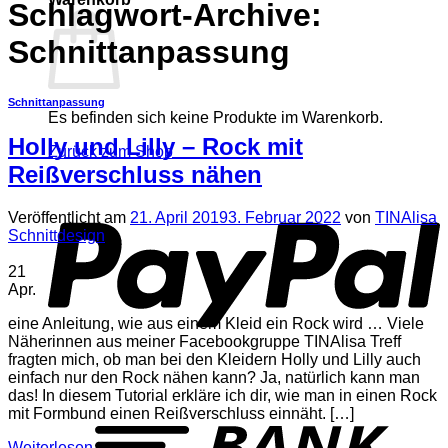
Schlagwort-Archive:
Schnittanpassung
Schnittanpassung
Es befinden sich keine Produkte im Warenkorb.
Holly und Lilly – Rock mit
Zurück zum Shop
Reißverschluss nähen
P
Veröffentlicht am
21. April 2019
3. Februar 2022
von
TINAlisa
Schnittdesign
21
Apr.
eine Anleitung, wie aus einem Kleid ein Rock wird … Viele
Näherinnen aus meiner Facebookgruppe TINAlisa Treff
fragten mich, ob man bei den Kleidern Holly und Lilly auch
einfach nur den Rock nähen kann? Ja, natürlich kann man
das! In diesem Tutorial erkläre ich dir, wie man in einen Rock
T
mit Formbund einen Reißverschluss einnäht. […]
Weiterlesen
→