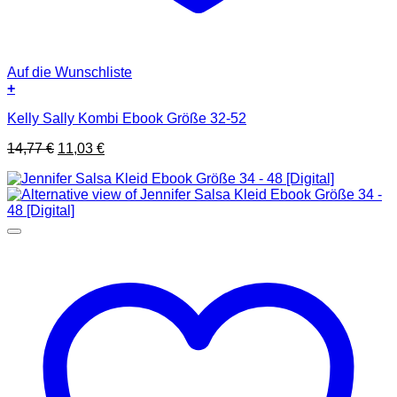
Auf die Wunschliste
+
Kelly Sally Kombi Ebook Größe 32-52
Ursprünglicher
Aktueller
14,77
€
11,03
€
Preis
Preis
war:
ist:
14,77 €
11,03 €.