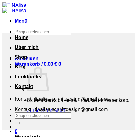
Zum
Inhalt
springen
Menü
Suchen
nach:
Home
Über mich
Shop
Anmelden
Warenkorb /
0,00
€
0
Blog
Lookbooks
Kontakt
Kontakt : tinalisa.schnittdesign@gmail.com
Es befinden sich keine Produkte im Warenkorb.
Kontakt : tinalisa.schnittdesign@gmail.com
Zurück zum Shop
Suchen
nach:
0
Warenkorb