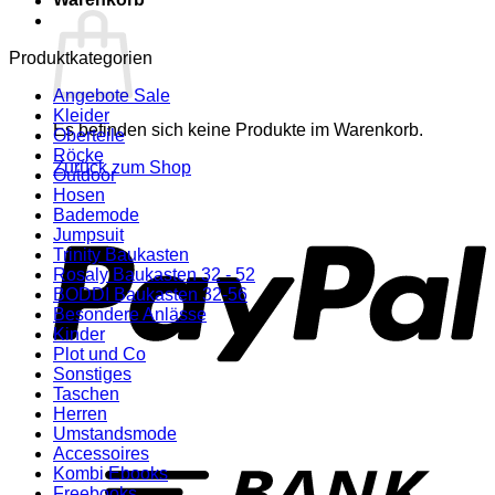
Produktkategorien
Angebote Sale
Kleider
Es befinden sich keine Produkte im Warenkorb.
Oberteile
Röcke
Zurück zum Shop
Outdoor
Hosen
P
Bademode
Jumpsuit
Trinity Baukasten
Rosaly Baukasten 32 - 52
BODDI Baukasten 32-56
Besondere Anlässe
Kinder
Plot und Co
Sonstiges
Taschen
Herren
Umstandsmode
T
Accessoires
Kombi Ebooks
Freebooks