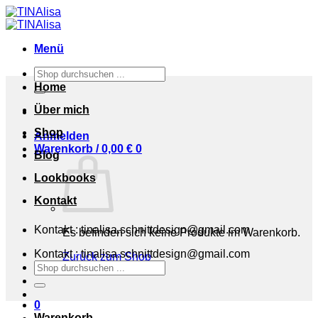
Zum
Inhalt
springen
Menü
Suchen
nach:
Home
Über mich
Shop
Anmelden
Warenkorb /
0,00
€
0
Blog
Lookbooks
Kontakt
Kontakt : tinalisa.schnittdesign@gmail.com
Es befinden sich keine Produkte im Warenkorb.
Kontakt : tinalisa.schnittdesign@gmail.com
Zurück zum Shop
Suchen
nach:
0
Warenkorb