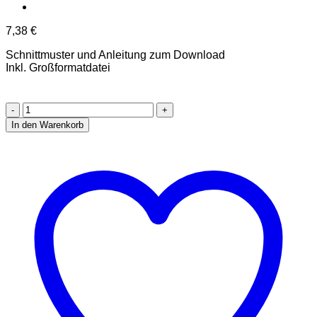
7,38
€
Schnittmuster und Anleitung zum Download
Inkl. Großformatdatei
Mona
Shirt
In den Warenkorb
Kleid
Ebook
Größe
32-
52
[Digital]
Menge