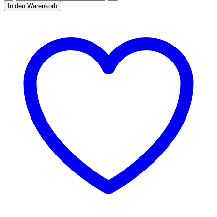
Kleid
In den Warenkorb
Ebook
Größe
32-
52
[Digital]
Menge