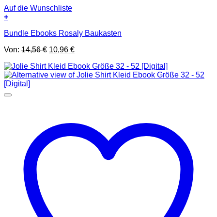
Auf die Wunschliste
+
Bundle Ebooks Rosaly Baukasten
Ursprünglicher
Aktueller
Von:
14,56
€
10,96
€
Preis
Preis
war:
ist:
14,56 €
10,96 €.