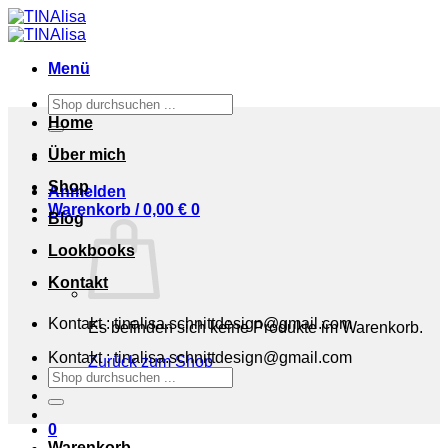
Zum
Inhalt
springen
Menü
Suchen
nach:
Home
Über mich
Shop
Anmelden
Warenkorb /
0,00
€
0
Blog
Lookbooks
Kontakt
Kontakt : tinalisa.schnittdesign@gmail.com
Es befinden sich keine Produkte im Warenkorb.
Kontakt : tinalisa.schnittdesign@gmail.com
Zurück zum Shop
Suchen
nach:
0
Warenkorb