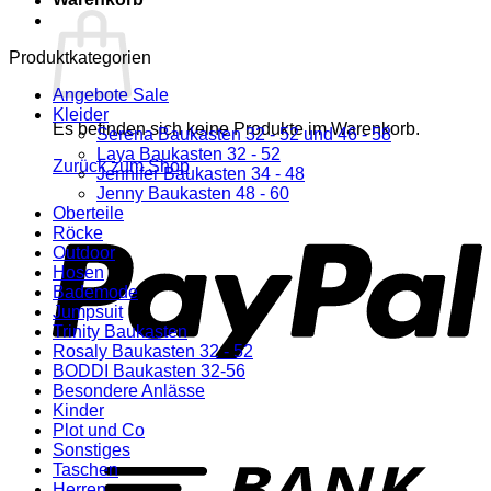
Produktkategorien
Angebote Sale
Kleider
Es befinden sich keine Produkte im Warenkorb.
Serena Baukasten 32 - 52 und 46 - 58
Laya Baukasten 32 - 52
Zurück zum Shop
Jennifer Baukasten 34 - 48
Jenny Baukasten 48 - 60
P
Oberteile
Röcke
Outdoor
Hosen
Bademode
Jumpsuit
Trinity Baukasten
Rosaly Baukasten 32 - 52
BODDI Baukasten 32-56
Besondere Anlässe
Kinder
Plot und Co
T
Sonstiges
Taschen
Herren