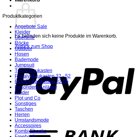
Produktkategorien
Angebote Sale
Kleider
Es befinden sich keine Produkte im Warenkorb.
Oberteile
Röcke
Zurück zum Shop
Outdoor
Hosen
P
Bademode
Jumpsuit
Trinity Baukasten
Rosaly Baukasten 32 - 52
BODDI Baukasten 32-56
Besondere Anlässe
Kinder
Plot und Co
Sonstiges
Taschen
Herren
Umstandsmode
T
Accessoires
Kombi Ebooks
Freebooks