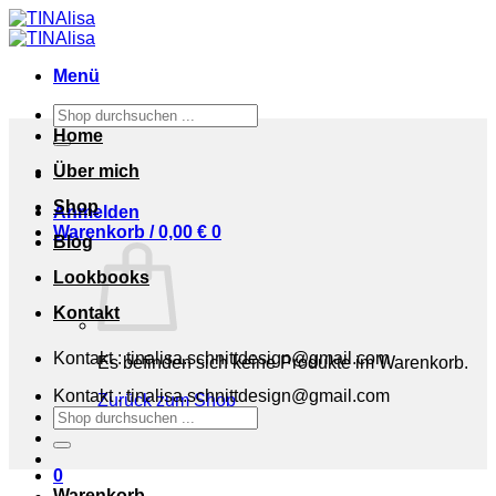
Zum
Inhalt
springen
Menü
Suchen
nach:
Home
Über mich
Shop
Anmelden
Warenkorb /
0,00
€
0
Blog
Lookbooks
Kontakt
Kontakt : tinalisa.schnittdesign@gmail.com
Es befinden sich keine Produkte im Warenkorb.
Kontakt : tinalisa.schnittdesign@gmail.com
Zurück zum Shop
Suchen
nach:
0
Warenkorb