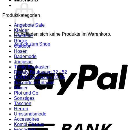
Produktkategorien
Angebote Sale
Kleider
Es befinden sich keine Produkte im Warenkorb.
Oberteile
Röcke
Zurück zum Shop
Outdoor
Hosen
P
Bademode
Jumpsuit
Trinity Baukasten
Rosaly Baukasten 32 - 52
BODDI Baukasten 32-56
Besondere Anlässe
Kinder
Plot und Co
Sonstiges
Taschen
Herren
Umstandsmode
T
Accessoires
Kombi Ebooks
Freebooks