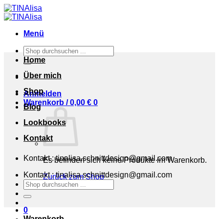
Zum
Inhalt
springen
Menü
Suchen
nach:
Home
Über mich
Shop
Anmelden
Warenkorb /
0,00
€
0
Blog
Lookbooks
Kontakt
Kontakt : tinalisa.schnittdesign@gmail.com
Es befinden sich keine Produkte im Warenkorb.
Kontakt : tinalisa.schnittdesign@gmail.com
Zurück zum Shop
Suchen
nach:
0
Warenkorb