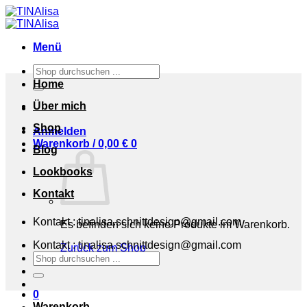
Zum
Inhalt
springen
Menü
Suchen
nach:
Home
Über mich
Shop
Anmelden
Warenkorb /
0,00
€
0
Blog
Lookbooks
Kontakt
Kontakt : tinalisa.schnittdesign@gmail.com
Es befinden sich keine Produkte im Warenkorb.
Kontakt : tinalisa.schnittdesign@gmail.com
Zurück zum Shop
Suchen
nach:
0
Warenkorb