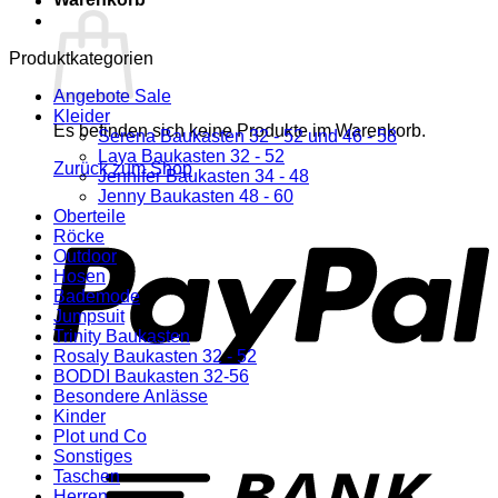
Produktkategorien
Angebote Sale
Kleider
Es befinden sich keine Produkte im Warenkorb.
Serena Baukasten 32 - 52 und 46 - 58
Laya Baukasten 32 - 52
Zurück zum Shop
Jennifer Baukasten 34 - 48
Jenny Baukasten 48 - 60
P
Oberteile
Röcke
Outdoor
Hosen
Bademode
Jumpsuit
Trinity Baukasten
Rosaly Baukasten 32 - 52
BODDI Baukasten 32-56
Besondere Anlässe
Kinder
Plot und Co
T
Sonstiges
Taschen
Herren