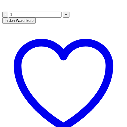
Jenny
Jazz
In den Warenkorb
Kleid
Shirt
Ebook
Größe
48
-
56
[Digital]
Menge