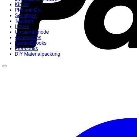
Kinder
Plot und Co
Sonstiges
Taschen
Herren
Umstandsmode
Accessoires
Kombi Ebooks
Freebooks
DIY Materialpackung