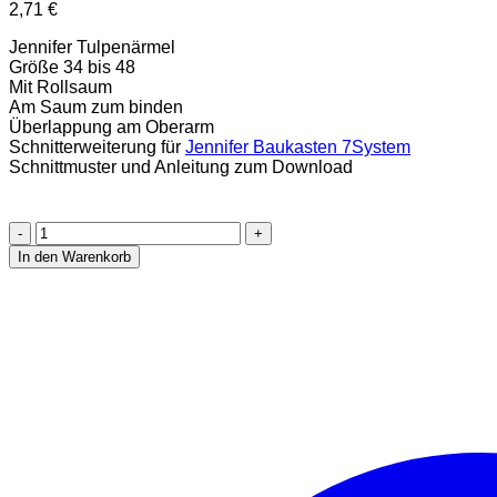
2,71
€
Jennifer Tulpenärmel
Größe 34 bis 48
Mit Rollsaum
Am Saum zum binden
Überlappung am Oberarm
Schnitterweiterung für
Jennifer Baukasten 7System
Schnittmuster und Anleitung zum Download
Jennifer
Tulpenärmel
In den Warenkorb
gebunden
Erweiterung
Ebook
Größe
34-
48
[Digital]
Menge