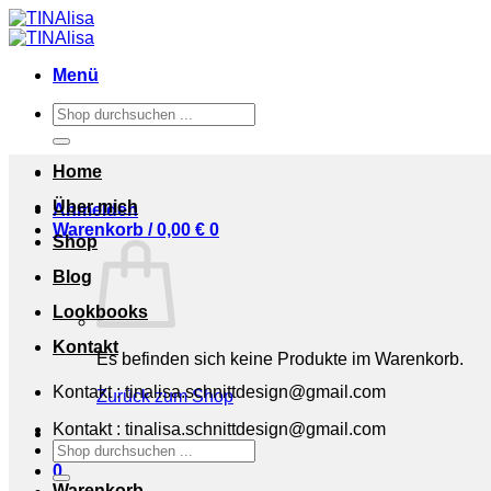
Zum
Inhalt
springen
Menü
Suchen
nach:
Home
Über mich
Anmelden
Warenkorb /
0,00
€
0
Shop
Blog
Lookbooks
Kontakt
Es befinden sich keine Produkte im Warenkorb.
Kontakt : tinalisa.schnittdesign@gmail.com
Zurück zum Shop
Kontakt : tinalisa.schnittdesign@gmail.com
Suchen
nach:
0
Warenkorb