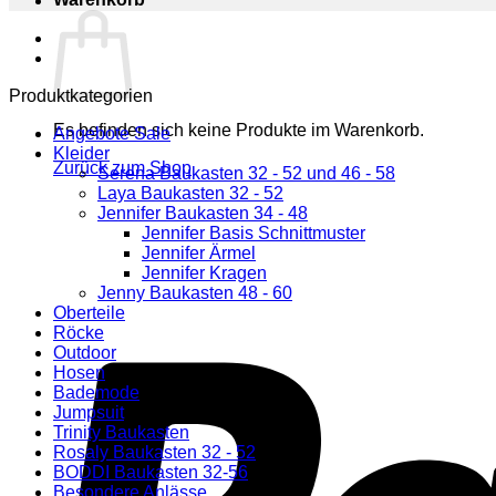
Produktkategorien
Es befinden sich keine Produkte im Warenkorb.
Angebote Sale
Kleider
Zurück zum Shop
Serena Baukasten 32 - 52 und 46 - 58
Laya Baukasten 32 - 52
Jennifer Baukasten 34 - 48
Jennifer Basis Schnittmuster
Jennifer Ärmel
Jennifer Kragen
Jenny Baukasten 48 - 60
Oberteile
Röcke
Outdoor
Hosen
Bademode
Jumpsuit
Trinity Baukasten
Rosaly Baukasten 32 - 52
BODDI Baukasten 32-56
Besondere Anlässe