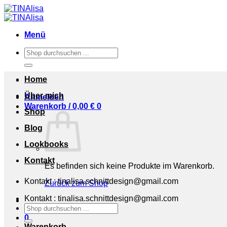
Zum
Inhalt
springen
Menü
Suchen
nach:
Home
Über mich
Anmelden
Warenkorb /
0,00
€
0
Shop
Blog
Lookbooks
Kontakt
Es befinden sich keine Produkte im Warenkorb.
Kontakt : tinalisa.schnittdesign@gmail.com
Zurück zum Shop
Kontakt : tinalisa.schnittdesign@gmail.com
Suchen
nach:
0
Warenkorb