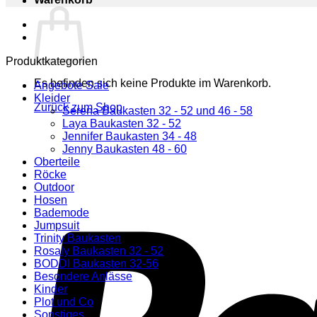
Produktkategorien
Es befinden sich keine Produkte im Warenkorb.
Angebote Sale
Kleider
Zurück zum Shop
Serena Baukasten 32 - 52 und 46 - 58
Laya Baukasten 32 - 52
Jennifer Baukasten 34 - 48
Jenny Baukasten 48 - 60
Oberteile
Röcke
Outdoor
Hosen
Bademode
Jumpsuit
Trinity Baukasten
Rosaly Baukasten 32 - 52
BODDI Baukasten 32-56
Besondere Anlässe
Kinder
Plot und Co
Sonstiges