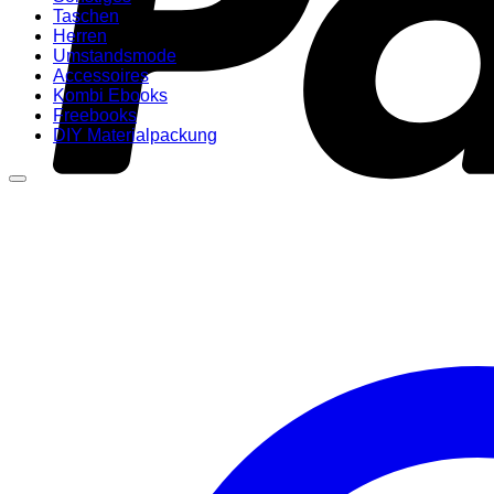
Taschen
Herren
Umstandsmode
Accessoires
Kombi Ebooks
Freebooks
DIY Materialpackung