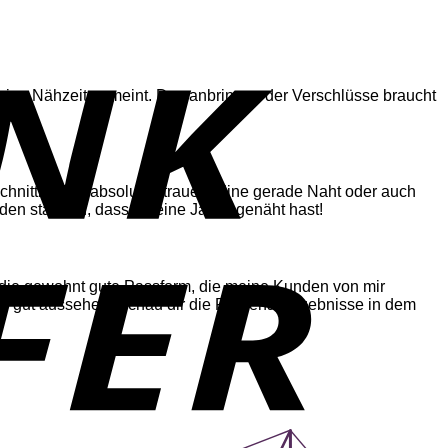
 reine Nähzeit gemeint. Das anbringen der Verschlüsse braucht
 Schnittmuster absolut zutrauen. Eine gerade Naht oder auch
rden staunen, dass du eine Jacke genäht hast!
 hat die gewohnt gute Passform, die meine Kunden von mir
Teil gut aussehen! Schau dir die Probenähergebnisse in dem