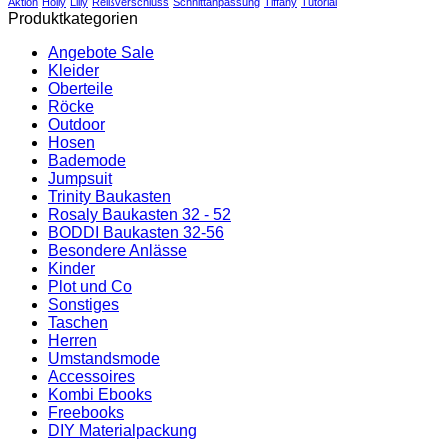
Aktion
Holly
Lilly
Reißverschluss
Schnittanpassung
Tiffany
Tutorial
Produktkategorien
Angebote Sale
Kleider
Oberteile
Röcke
Outdoor
Hosen
Bademode
Jumpsuit
Trinity Baukasten
Rosaly Baukasten 32 - 52
BODDI Baukasten 32-56
Besondere Anlässe
Kinder
Plot und Co
Sonstiges
Taschen
Herren
Umstandsmode
Accessoires
Kombi Ebooks
Freebooks
DIY Materialpackung