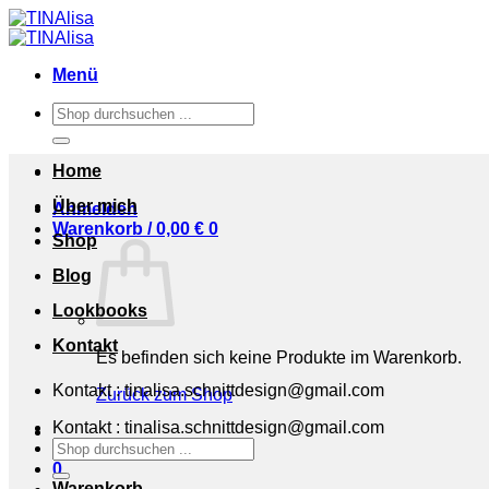
Zum
Inhalt
springen
Menü
Suchen
nach:
Home
Über mich
Anmelden
Warenkorb /
0,00
€
0
Shop
Blog
Lookbooks
Kontakt
Es befinden sich keine Produkte im Warenkorb.
Kontakt : tinalisa.schnittdesign@gmail.com
Zurück zum Shop
Kontakt : tinalisa.schnittdesign@gmail.com
Suchen
nach:
0
Warenkorb