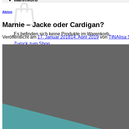
Aktion
Marnie – Jacke oder Cardigan?
Es befinden sich keine Produkte im Warenkorb.
Veröffentlicht am
17. Januar 2018
14. April 2019
von
TINAlisa 
Zurück zum Shop