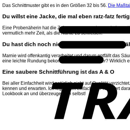
Das Schnittmuster gibt es in den Größen 32 bis 56.
Die Maßtab
Du willst eine Jacke, die mal eben ratz-fatz fertig
Eine Probenäherin hat die Zeit gemessen und war mit dem nähe
vermutlich mehr Zeit, als die Nähte zu schließen.
Du hast dich noch nie getraut, eine Jacke zu n
Marnie wird offenkantig verarbeitet und darum entfällt das Sä
eine leichte Rundung bekommst du doch hin, oder? Wirklich e
Eine saubere Schnittführung ist das A & O
Bei aller Einfachheit wird natürlich nicht auf Qualität verzic
kennen und erwarten. Ich lege beim einfachsten Teil Wert dar
Lookbook an und überzeuge dich selbst!