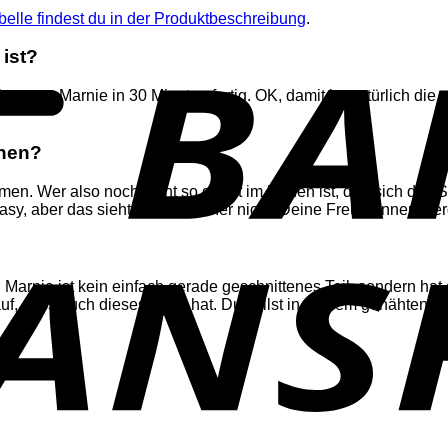
elle findest du in der Produktbeschreibung
.
 ist?
n von Marnie in 30 Minuten fertig. OK, damit ist natürlich die
ähen?
umen. Wer also noch nicht so geübt im Nähen ist, darf sich das
asy, aber das sieht man hinterher nicht. Deine Freundinnen we
htet. Marnie ist kein einfach gerade geschnittenes Teil, sondern
auf, dass auch dieses Form hat. Du sollst in deinem genähten 