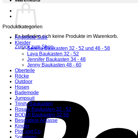
Produktkategorien
Es befinden sich keine Produkte im Warenkorb.
Angebote Sale
Kleider
Zurück zum Shop
Serena Baukasten 32 - 52 und 46 - 58
Laya Baukasten 32 - 52
Jennifer Baukasten 34 - 48
Jenny Baukasten 48 - 60
Oberteile
Röcke
Outdoor
Hosen
Bademode
Jumpsuit
Trinity Baukasten
Rosaly Baukasten 32 - 52
BODDI Baukasten 32-56
Besondere Anlässe
Kinder
Plot und Co
Sonstiges