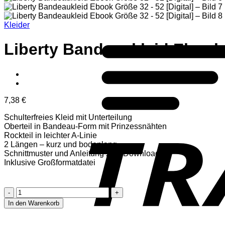
Kleider
Liberty Bandeaukleid Ebook
7,38
€
Schulterfreies Kleid mit Unterteilung
Oberteil in Bandeau-Form mit Prinzessnähten
Rockteil in leichter A-Linie
2 Längen – kurz und bodenlang.
Schnittmuster und Anleitung zum Download
Inklusive Großformatdatei
Liberty
Bandeaukleid
In den Warenkorb
Ebook
Größe