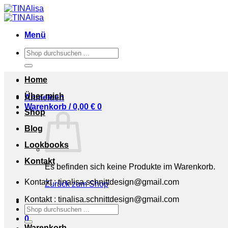
Zum
Inhalt
springen
Menü
Suchen
nach:
Home
Über mich
Anmelden
Warenkorb /
0,00
€
0
Shop
Blog
Lookbooks
Kontakt
Es befinden sich keine Produkte im Warenkorb.
Kontakt : tinalisa.schnittdesign@gmail.com
Zurück zum Shop
Kontakt : tinalisa.schnittdesign@gmail.com
Suchen
nach:
0
Warenkorb