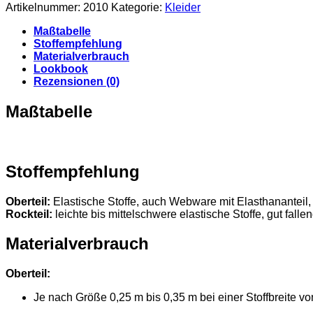
32
Artikelnummer:
2010
Kategorie:
Kleider
-
52
Maßtabelle
[Digital]
Stoffempfehlung
Menge
Materialverbrauch
Lookbook
Rezensionen (0)
Maßtabelle
Stoffempfehlung
Oberteil:
Elastische Stoffe, auch Webware mit Elasthananteil, d
Rockteil:
leichte bis mittelschwere elastische Stoffe, gut fallen
Materialverbrauch
Oberteil:
Je nach Größe 0,25 m bis 0,35 m bei einer Stoffbreite v