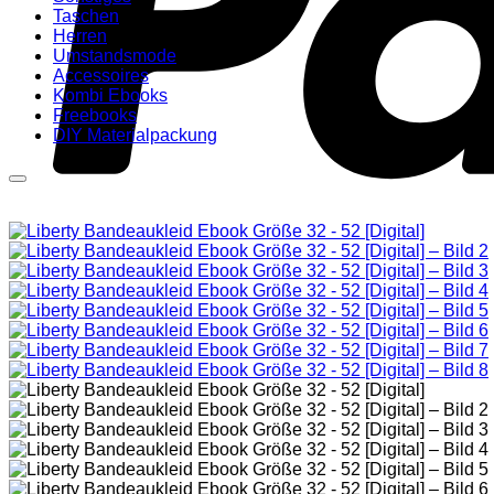
Taschen
Herren
Umstandsmode
Accessoires
Kombi Ebooks
Freebooks
DIY Materialpackung