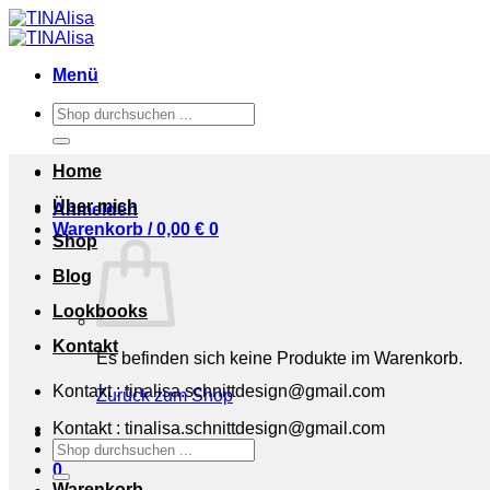
Zum
Inhalt
springen
Menü
Suchen
nach:
Home
Über mich
Anmelden
Warenkorb /
0,00
€
0
Shop
Blog
Lookbooks
Kontakt
Es befinden sich keine Produkte im Warenkorb.
Kontakt : tinalisa.schnittdesign@gmail.com
Zurück zum Shop
Kontakt : tinalisa.schnittdesign@gmail.com
Suchen
nach:
0
Warenkorb