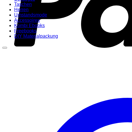
Taschen
Herren
Umstandsmode
Accessoires
Kombi Ebooks
Freebooks
DIY Materialpackung