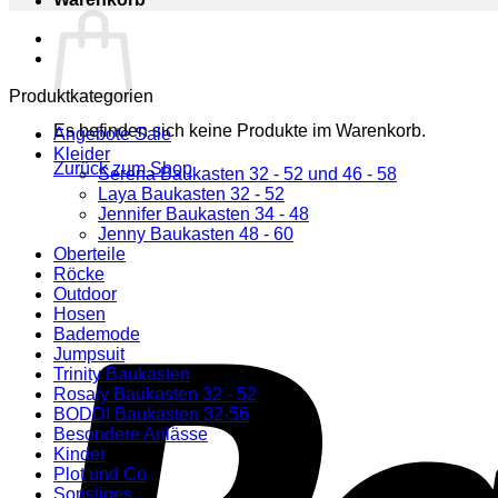
Produktkategorien
Es befinden sich keine Produkte im Warenkorb.
Angebote Sale
Kleider
Zurück zum Shop
Serena Baukasten 32 - 52 und 46 - 58
Laya Baukasten 32 - 52
Jennifer Baukasten 34 - 48
Jenny Baukasten 48 - 60
Oberteile
Röcke
Outdoor
Hosen
Bademode
Jumpsuit
Trinity Baukasten
Rosaly Baukasten 32 - 52
BODDI Baukasten 32-56
Besondere Anlässe
Kinder
Plot und Co
Sonstiges