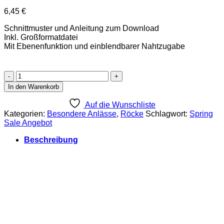
6,45
€
Schnittmuster und Anleitung zum Download
Inkl. Großformatdatei
Mit Ebenenfunktion und einblendbarer Nahtzugabe
Cassy
Rock
In den Warenkorb
Ebook
Größe
Auf die Wunschliste
32-
Kategorien:
Besondere Anlässe
,
Röcke
Schlagwort:
Spring
52
Sale Angebot
[Digital]
Menge
Beschreibung