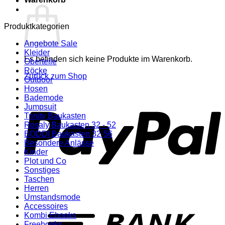
Produktkategorien
Angebote Sale
Kleider
Es befinden sich keine Produkte im Warenkorb.
Oberteile
Röcke
Zurück zum Shop
Outdoor
Hosen
P
Bademode
Jumpsuit
Trinity Baukasten
Rosaly Baukasten 32 - 52
BODDI Baukasten 32-56
Besondere Anlässe
Kinder
Plot und Co
Sonstiges
Taschen
Herren
Umstandsmode
T
Accessoires
Kombi Ebooks
Freebooks