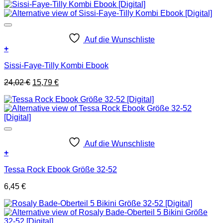
Auf die Wunschliste
+
Sissi-Faye-Tilly Kombi Ebook
Ursprünglicher
Aktueller
24,02
€
15,79
€
Preis
Preis
war:
ist:
24,02 €
15,79 €.
Auf die Wunschliste
+
Tessa Rock Ebook Größe 32-52
6,45
€