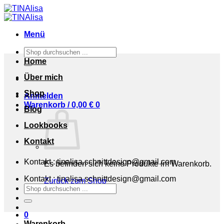
Zum
Inhalt
springen
Menü
Suchen
nach:
Home
Über mich
Shop
Anmelden
Warenkorb /
0,00
€
0
Blog
Lookbooks
Kontakt
Kontakt : tinalisa.schnittdesign@gmail.com
Es befinden sich keine Produkte im Warenkorb.
Kontakt : tinalisa.schnittdesign@gmail.com
Zurück zum Shop
Suchen
nach:
0
Warenkorb