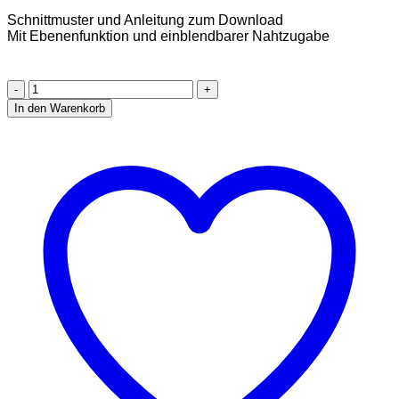
Schnittmuster und Anleitung zum Download
Mit Ebenenfunktion und einblendbarer Nahtzugabe
Papillon
Add
In den Warenkorb
on
Badeschalen/Cups
Größe
32-
50
[Digital]
Menge