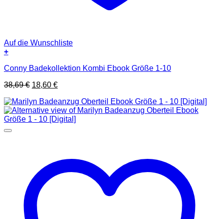
Auf die Wunschliste
+
Conny Badekollektion Kombi Ebook Größe 1-10
Ursprünglicher
Aktueller
38,69
€
18,60
€
Preis
Preis
war:
ist:
38,69 €
18,60 €.