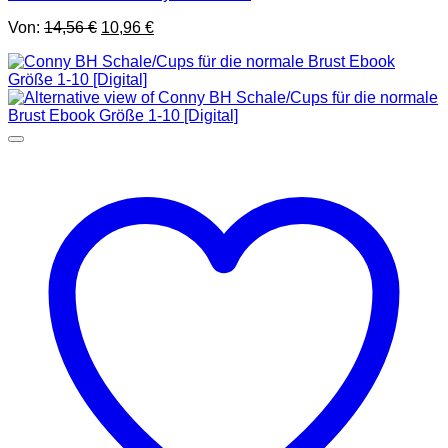
Ursprünglicher
Aktueller
Von:
14,56
€
10,96
€
Preis
Preis
war:
ist:
14,56 €
10,96 €.