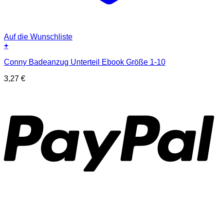
Auf die Wunschliste
+
Conny Badeanzug Unterteil Ebook Größe 1-10
3,27
€
P
T