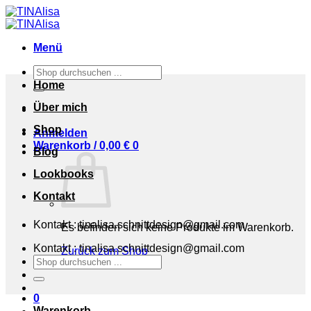
Zum
Inhalt
springen
Menü
Suchen
nach:
Home
Über mich
Shop
Anmelden
Warenkorb /
0,00
€
0
Blog
Lookbooks
Kontakt
Kontakt : tinalisa.schnittdesign@gmail.com
Es befinden sich keine Produkte im Warenkorb.
Kontakt : tinalisa.schnittdesign@gmail.com
Zurück zum Shop
Suchen
nach:
0
Warenkorb