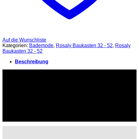
Auf die Wunschliste
Kategorien:
Bademode
,
Rosaly Baukasten 32 - 52
,
Rosaly
Baukasten 32 - 52
Beschreibung
Die Papillon Bademode ist ein Baukasten.