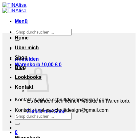
Zum
Inhalt
springen
Menü
Suchen
nach:
Home
Über mich
Shop
Anmelden
Warenkorb /
0,00
€
0
Blog
Lookbooks
Kontakt
Kontakt : tinalisa.schnittdesign@gmail.com
Es befinden sich keine Produkte im Warenkorb.
Kontakt : tinalisa.schnittdesign@gmail.com
Zurück zum Shop
Suchen
nach:
0
Warenkorb