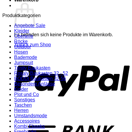
Produktkategorien
Angebote Sale
Kleider
Es befinden sich keine Produkte im Warenkorb.
Oberteile
Röcke
Zurück zum Shop
Outdoor
Hosen
P
Bademode
Jumpsuit
Trinity Baukasten
Rosaly Baukasten 32 - 52
BODDI Baukasten 32-56
Besondere Anlässe
Kinder
Plot und Co
Sonstiges
Taschen
Herren
Umstandsmode
T
Accessoires
Kombi Ebooks
Freebooks