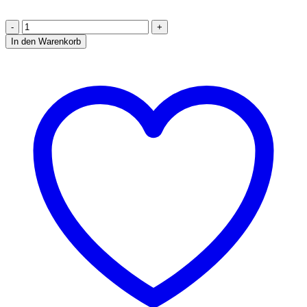
Marnie
Jacke
In den Warenkorb
Ebook
Größe
32
-
56
[Digital]
Menge