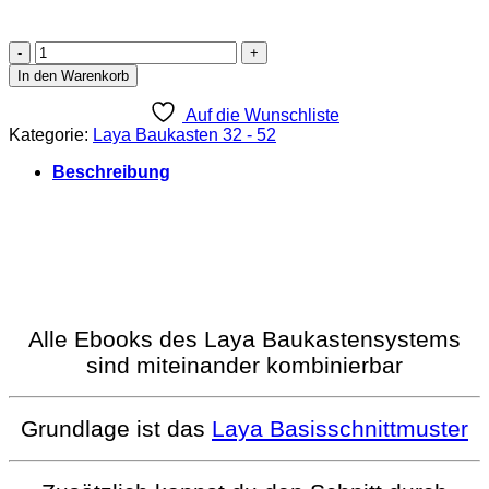
Laya
Basisschnittmuster
In den Warenkorb
Kleid
Ebook
Auf die Wunschliste
Größe
Kategorie:
Laya Baukasten 32 - 52
32-
52
Beschreibung
[Digital]
Menge
Alle Ebooks des Laya Baukastensystems
sind miteinander kombinierbar
Grundlage ist das
Laya Basisschnittmuster