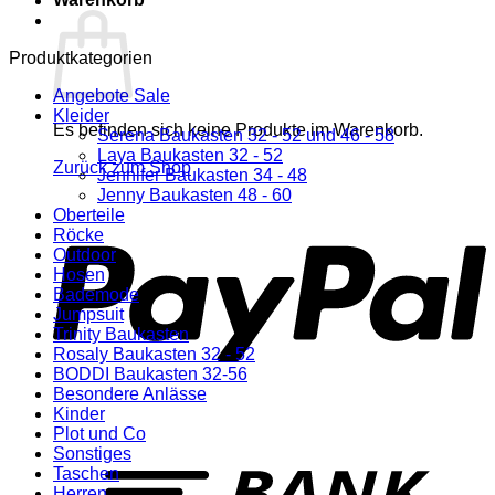
Produktkategorien
Angebote Sale
Kleider
Es befinden sich keine Produkte im Warenkorb.
Serena Baukasten 32 - 52 und 46 - 58
Laya Baukasten 32 - 52
Zurück zum Shop
Jennifer Baukasten 34 - 48
Jenny Baukasten 48 - 60
P
Oberteile
Röcke
Outdoor
Hosen
Bademode
Jumpsuit
Trinity Baukasten
Rosaly Baukasten 32 - 52
BODDI Baukasten 32-56
Besondere Anlässe
Kinder
Plot und Co
T
Sonstiges
Taschen
Herren