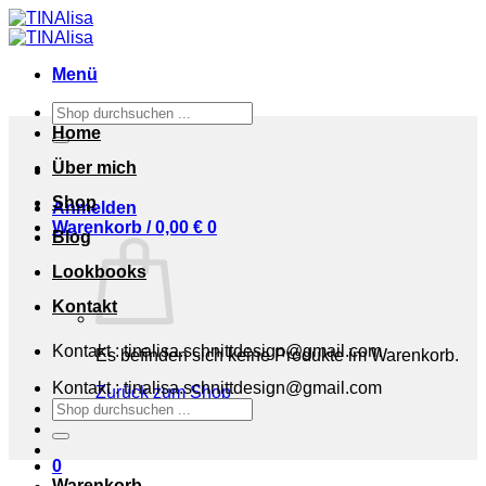
Zum
Inhalt
springen
Menü
Suchen
nach:
Home
Über mich
Shop
Anmelden
Warenkorb /
0,00
€
0
Blog
Lookbooks
Kontakt
Kontakt : tinalisa.schnittdesign@gmail.com
Es befinden sich keine Produkte im Warenkorb.
Kontakt : tinalisa.schnittdesign@gmail.com
Zurück zum Shop
Suchen
nach:
0
Warenkorb