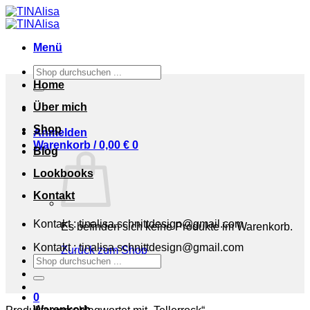
Zum
Inhalt
springen
Menü
Suchen
nach:
Home
Über mich
Shop
Anmelden
Warenkorb /
0,00
€
0
Blog
Lookbooks
Kontakt
Kontakt : tinalisa.schnittdesign@gmail.com
Es befinden sich keine Produkte im Warenkorb.
Kontakt : tinalisa.schnittdesign@gmail.com
Zurück zum Shop
Suchen
nach:
0
Warenkorb