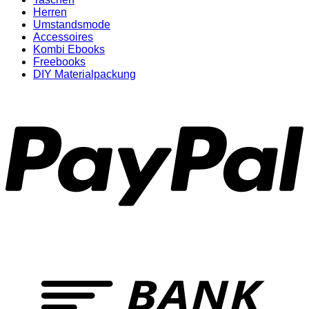
Herren
Umstandsmode
Accessoires
Kombi Ebooks
Freebooks
DIY Materialpackung
P
T