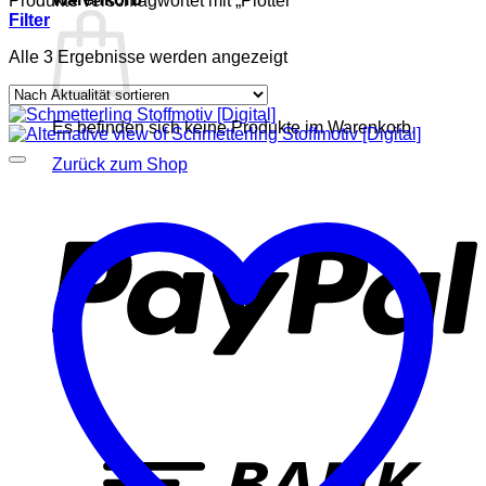
Produkte verschlagwortet mit „Plotter“
Filter
Nach
Alle 3 Ergebnisse werden angezeigt
Aktualität
sortiert
Es befinden sich keine Produkte im Warenkorb.
Zurück zum Shop
P
T