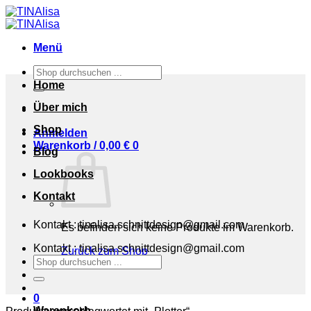
Zum
Inhalt
springen
Menü
Suchen
nach:
Home
Über mich
Shop
Anmelden
Warenkorb /
0,00
€
0
Blog
Lookbooks
Kontakt
Kontakt : tinalisa.schnittdesign@gmail.com
Es befinden sich keine Produkte im Warenkorb.
Kontakt : tinalisa.schnittdesign@gmail.com
Zurück zum Shop
Suchen
nach:
0
Warenkorb