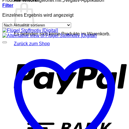
Produkte verschlagwortet mit „Negativ-Applikation“
Filter
Einzelnes Ergebnis wird angezeigt
Es befinden sich keine Produkte im Warenkorb.
Zurück zum Shop
P
T