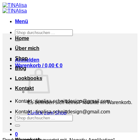
Zum
Inhalt
springen
Menü
Suchen
nach:
Home
Über mich
Shop
Anmelden
Warenkorb /
0,00
€
0
Blog
Lookbooks
Kontakt
Kontakt : tinalisa.schnittdesign@gmail.com
Es befinden sich keine Produkte im Warenkorb.
Kontakt : tinalisa.schnittdesign@gmail.com
Zurück zum Shop
Suchen
nach:
0
Warenkorb