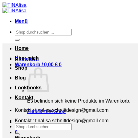
Zum
Inhalt
springen
Menü
Suchen
nach:
Home
Über mich
Anmelden
Warenkorb /
0,00
€
0
Shop
Blog
Lookbooks
Kontakt
Es befinden sich keine Produkte im Warenkorb.
Kontakt : tinalisa.schnittdesign@gmail.com
Zurück zum Shop
Kontakt : tinalisa.schnittdesign@gmail.com
Suchen
nach:
0
Warenkorb