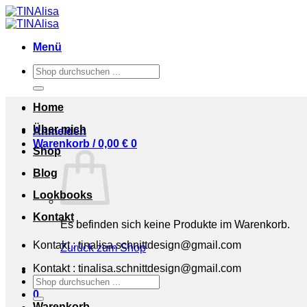
Zum
Inhalt
springen
Menü
Suchen
nach:
Home
Über mich
Anmelden
Warenkorb /
0,00
€
0
Shop
Blog
Lookbooks
Kontakt
Es befinden sich keine Produkte im Warenkorb.
Kontakt : tinalisa.schnittdesign@gmail.com
Zurück zum Shop
Kontakt : tinalisa.schnittdesign@gmail.com
Suchen
nach:
0
Warenkorb