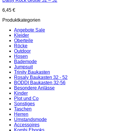
Daisy Rock Größe 32 – 52
6,45
€
Produktkategorien
Angebote Sale
Kleider
Oberteile
Röcke
Outdoor
Hosen
Bademode
Jumpsuit
Trinity Baukasten
Rosaly Baukasten 32 - 52
BODDI Baukasten 32-56
Besondere Anlässe
Kinder
Plot und Co
Sonstiges
Taschen
Herren
Umstandsmode
Accessoires
Kombi Ebooks